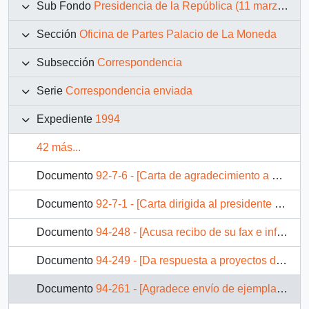
Sub Fondo
Presidencia de la República (11 marzo 1990 – 11 marzo 1994)
Sección
Oficina de Partes Palacio de La Moneda
Subsección
Correspondencia
Serie
Correspondencia enviada
Expediente
1994
42 más...
Documento
92-7-6 - [Carta de agradecimiento a Raquel Hurtado Torrealba]
Documento
92-7-1 - [Carta dirigida al presidente electo Eduardo Frei Ruiz-Tagle]
Documento
94-248 - [Acusa recibo de su fax e informa que está siendo estudiado]
Documento
94-249 - [Da respuesta a proyectos de ley sobre el funcionamiento de casinos de Antofagasta y Valdivia]
Documento
94-261 - [Agradece envío de ejemplar "Propuesta para la modernización de la pequeña agricultura"]