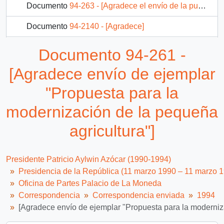
Documento
94-263 - [Agradece el envío de la publicación "Huellas Literarias"]
Documento
94-2140 - [Agradece]
Documento
94-1301 - [Memorandum de Presidente de la República, remite fax]
Documento 94-261 -
Documento
94-50 - [Agradece y da excusas a invitación al lanzamiento del libro "Discursos del Presidente", en la sede de la Editorial Andrés Bello]
[Agradece envío de ejemplar
94 más...
"Propuesta para la
modernización de la pequeña
agricultura"]
Presidente Patricio Aylwin Azócar (1990-1994)
Presidencia de la República (11 marzo 1990 – 11 marzo 
Oficina de Partes Palacio de La Moneda
Correspondencia
Correspondencia enviada
1994
[Agradece envío de ejemplar "Propuesta para la moderniza