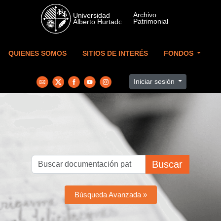
Skip to main content
QUIENES SOMOS
SITIOS DE INTERÉS
FONDOS
Iniciar sesión
Buscar
Búsqueda Avanzada »