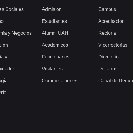
as Sociales
Admisión
Campus
ho
Estudiantes
Acreditación
mía y Negocios
Alumni UAH
Rectoría
ción
Académicos
Vicerrectorías
ía y
Funcionarios
Directorio
idades
Visitantes
Decanos
ogía
Comunicaciones
Canal de Denun
ería