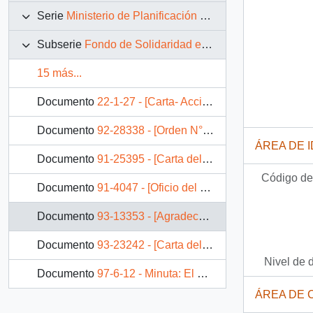
Serie
Ministerio de Planificación y Cooperación
Subserie
Fondo de Solidaridad e Inversión Social (FOSIS)
15 más...
Documento
22-1-27 - [Carta- Acción de Fosis].
Documento
92-28338 - [Orden N° 1132 y 1134 del Fondo de Solidaridad e Inversión]
ÁREA DE 
Documento
91-25395 - [Carta del Director Ejecutivo de FOSIS dirigida al Jefe de Gabinete Presidencial, referente a lanzamiento del programa nacional de riego campesino]
Código de 
Documento
91-4047 - [Oficio del Jefe de Gabinete Presidencial dirigido al Director Ejecutivo Fondo de Solidaridad e Inversión Social (FOSIS), Sr. Patricio Fernández Seyler]
Documento
93-13353 - [Agradece el ejemplar de la "MEMORIA 1992"]
Documento
93-23242 - [Carta del Director Ejecutivo de FOSIS mediante la cual da respuesta a solicitud de apoyo a pequeña empresa]
Nivel de 
Documento
97-6-12 - Minuta: El FOSIS y el apoyo al pueblo mapuche en la IXa Región de la Araucanía
ÁREA DE 