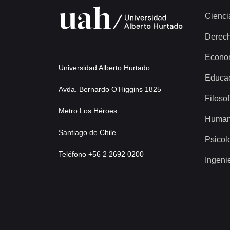
Cienci
Derec
Econo
Universidad Alberto Hurtado
Educa
Avda. Bernardo O’Higgins 1825
Filosof
Metro Los Héroes
Human
Santiago de Chile
Psicol
Teléfono +56 2 2692 0200
Ingeni