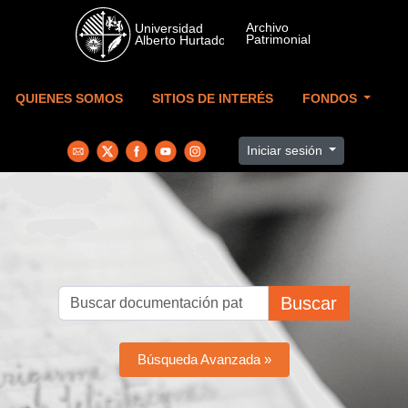
Skip to main content
QUIENES SOMOS
SITIOS DE INTERÉS
FONDOS
Iniciar sesión
Buscar
Búsqueda Avanzada »