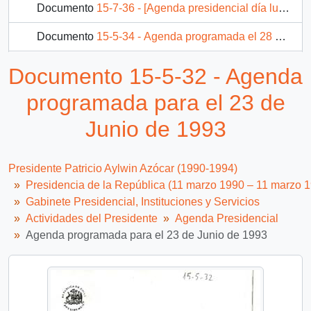
Documento
15-7-36 - [Agenda presidencial día lunes 25 de octubre de 1993]
Documento
15-5-34 - Agenda programada el 28 de Junio de 1993
Documento
15-3-35 - Agenda del Presidente programada el 30 de Junio de 1993
Documento 15-5-32 - Agenda
813 más...
programada para el 23 de
Junio de 1993
Presidente Patricio Aylwin Azócar (1990-1994)
Presidencia de la República (11 marzo 1990 – 11 marzo 
Gabinete Presidencial, Instituciones y Servicios
Actividades del Presidente
Agenda Presidencial
Agenda programada para el 23 de Junio de 1993