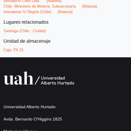
Mitsubichi Chile Ltda.
(Materia)
Chile. Ministerio de Minería. Subsecretaría
(Materia)
Intendente IV Región (Chile)
(Materia)
Lugares relacionados
Santiago (Chile : Ciudad)
Unidad de almacenaje
Caja:
PA 15
Universidad Alberto Hurtado
Avda. Bernardo O’Higgins 1825