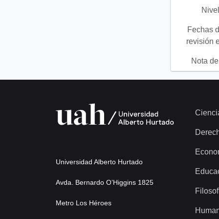
Nivel
Fechas d
revisión 
Nota del
Cienci
Derec
Econo
Universidad Alberto Hurtado
Educa
Avda. Bernardo O’Higgins 1825
Filosof
Metro Los Héroes
Human