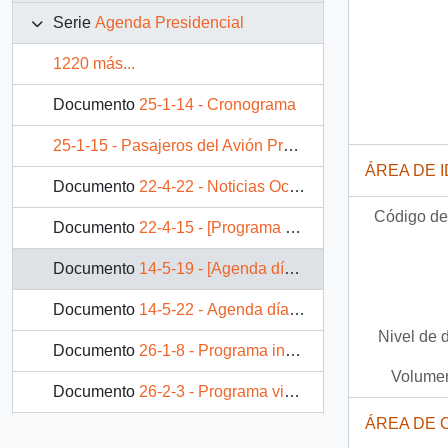
Serie
Agenda Presidencial
1220 más...
Documento
25-1-14 - Cronograma
25-1-15 - Pasajeros del Avión Presidencial
ÁREA DE 
Documento
22-4-22 - Noticias Octava región junio, julio y agosto de 1992
Código de 
Documento
22-4-15 - [Programa Presidencial tentativo visita de S.E a Chillán ]
Documento
14-5-19 - [Agenda día sabado 28 de septiembre 1991]
Documento
14-5-22 - Agenda día martes 1 de octubre 1991
Nivel de 
Documento
26-1-8 - Programa inauguración obras embalse convento viejo Chimbarongo
Volumen
Documento
26-2-3 - Programa visita de S.E San Felipe-Valparaiso
ÁREA DE 
Documento
25-2-7 - Delegación de campesinos ex-asentados de la reforma agraria