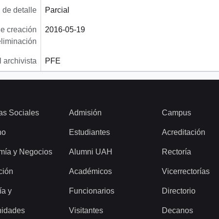
 de detalle
Parcial
e creación
2016-05-19
eliminación
 archivista
PFE
as Sociales
Admisión
Campus
ho
Estudiantes
Acreditación
mía y Negocios
Alumni UAH
Rectoría
ción
Académicos
Vicerrectorías
ía y
Funcionarios
Directorio
idades
Visitantes
Decanos