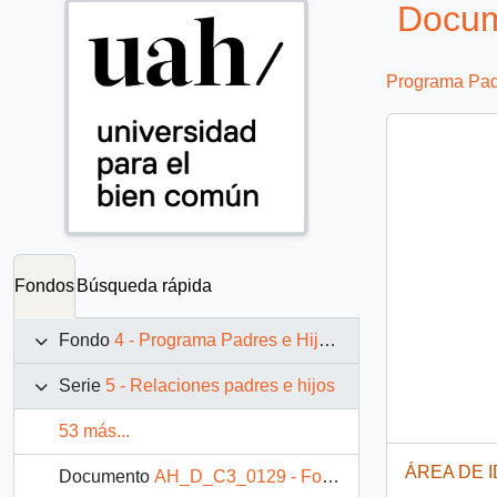
Docum
Programa Padr
Fondos
Búsqueda rápida
Fondo
4 - Programa Padres e Hijos: fotografías de Juan Maino
Serie
5 - Relaciones padres e hijos
53 más...
ÁREA DE 
Documento
AH_D_C3_0129 - Fotografía: Niños saliendo de la casa