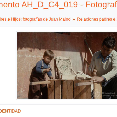
ento AH_D_C4_019 - Fotografía
es e Hijos: fotografías de Juan Maino
Relaciones padres e 
IDENTIDAD