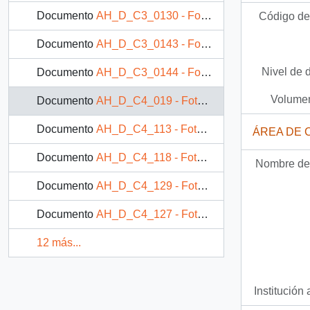
Documento
AH_D_C3_0130 - Fotografía: Adulto con niño trabajando
Código de 
Documento
AH_D_C3_0143 - Fotografía: Mujer lavando
Nivel de 
Documento
AH_D_C3_0144 - Fotografía: Mujer pelando una papa
Volumen
Documento
AH_D_C4_019 - Fotografía: Adulto con niño trabajando
Documento
AH_D_C4_113 - Fotografía: Padres con hijo
ÁREA DE 
Documento
AH_D_C4_118 - Fotografía: Mujer y niña lavando
Nombre del
Documento
AH_D_C4_129 - Fotografía: Mujer junto a dos niñas
Documento
AH_D_C4_127 - Fotografía: Niño con adulto jugando a la pelota
12 más...
Institución 