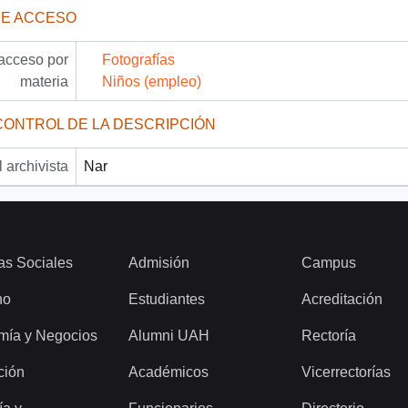
DE ACCESO
acceso por
Fotografías
materia
Niños (empleo)
CONTROL DE LA DESCRIPCIÓN
 archivista
Nar
as Sociales
Admisión
Campus
ho
Estudiantes
Acreditación
mía y Negocios
Alumni UAH
Rectoría
ción
Académicos
Vicerrectorías