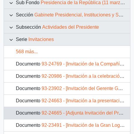
Sub Fondo
Presidencia de la República (11 marzo 1990 – 11 marzo 1994)
Sección
Gabinete Presidencial, Instituciones y Servicios
Subsección
Actividades del Presidente
Serie
Invitaciones
568 más...
Documento
93-24769 - [Invitación de la Compañía de Teléfonos de Chile dirigida al Presidente Patricio Aylwin]
Documento
92-20986 - [Invitación a la celebración del 68° Aniversario de la Dirección del Trabajo]
Documento
93-23902 - [Invitación del Gerente General de Dolmen Ediciones dirigida al Presidente Patricio Aylwin]
Documento
92-24663 - [Invitación a la presentación del libro "El Dios humano" (reflexión sobre la naturaleza de Dios)]
Documento
92-24665 - [Adjunta Invitación del Presidente del Consorcio Radial Chileno "Finísima F.M."]
Documento
92-23491 - [Invitación de la Gran Logia de Chile dirigida al Presidente Patricio Aylwin]