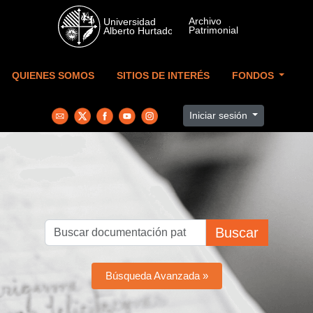
Skip to main content
QUIENES SOMOS
SITIOS DE INTERÉS
FONDOS
Iniciar sesión
Buscar
Búsqueda Avanzada »