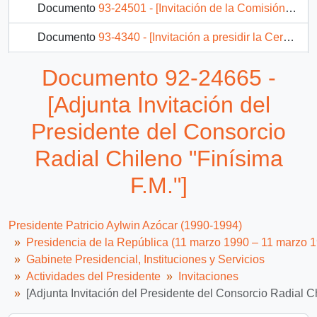
Documento
93-24501 - [Invitación de la Comisión Organizadora de la XII Reunión de Soberanos Grandes Comendadores de América de 1993 dirigida al Presidente Patricio Aylwin]
Documento
93-4340 - [Invitación a presidir la Ceremonia de Inauguración de las 926 viviendas de la Población "Las Bandurrias"]
Documento
93-7595 - [Invitación de la Fundación Una Santa para Chile]
Documento 92-24665 -
13 más...
[Adjunta Invitación del
Presidente del Consorcio
Radial Chileno "Finísima
F.M."]
Presidente Patricio Aylwin Azócar (1990-1994)
Presidencia de la República (11 marzo 1990 – 11 marzo 
Gabinete Presidencial, Instituciones y Servicios
Actividades del Presidente
Invitaciones
[Adjunta Invitación del Presidente del Consorcio Radial Ch