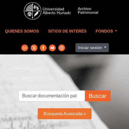
Skip to main content
QUIENES SOMOS
SITIOS DE INTERÉS
FONDOS
Iniciar sesión
Buscar
Búsqueda Avanzada »