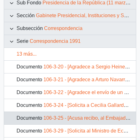
Sub Fondo
Presidencia de la República (11 marzo 1990 – 11 marzo 1994)
Sección
Gabinete Presidencial, Instituciones y Servicios
Subsección
Correspondencia
Serie
Correspondencia 1991
13 más...
Documento
106-3-20 - [Agradece a Sergio Heine el envío del libro A Revolution Aborted]
Documento
106-3-21 - [Agradece a Arturo Navarro el envío del libro " Una Dama de Lila y Negro"]
Documento
106-3-22 - [Agradece el envío de un ejemplar del libro "Gramsci, la Ciudad Futura"]
Documento
106-3-24 - [Solicita a Cecilia Gallardo de parte de Luis Cañipa Ponce, Alcalde Arica, quien pide ayuda para la restauración del Fuerte de la Ex - Isla del Alacrán]
Documento
106-3-25 - [Acusa recibo, al Embajador de Chile en Venezuela, sobre su carta con fecha 18 de Abril, donde incluye el resumen de las actividades culturales desarrolladas por esta Embajada]
Documento
106-3-29 - [Solicita al Ministro de Economía dictar un decreto de subvención para la Agencia Adventista de Dasarrollo y Recursos Asistenciales]