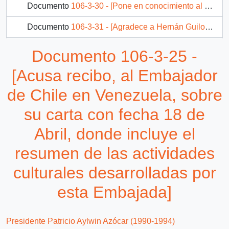
Documento
106-3-30 - [Pone en conocimiento al señor Germán Correa sobre la solicitud del señor Juan Ñanculef, Presidente del P.P.D de Cautin, quién aspira una concesión de radio para el Pueblo Mapuche]
Documento
106-3-31 - [Agradece a Hernán Guiloff el envío del documento "Fundamentos de la Crisis de la Pequeña Minería]
Documento
106-3-32 - [Agradece a Subdirector PROSPEL, el envío del ejemplar "El desafío de los 90" anuario de políticas exteriores latinoamericanas 1989 — 1990]
Documento 106-3-25 -
869 más...
[Acusa recibo, al Embajador
de Chile en Venezuela, sobre
su carta con fecha 18 de
Abril, donde incluye el
resumen de las actividades
culturales desarrolladas por
esta Embajada]
Presidente Patricio Aylwin Azócar (1990-1994)