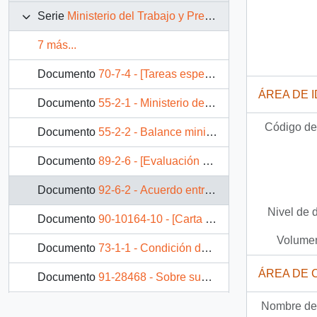
Serie
Ministerio del Trabajo y Previsión Social
7 más...
Documento
70-7-4 - [Tareas especiales]
ÁREA DE 
Documento
55-2-1 - Ministerio del trabajo y previsión social Balance 1991
Código de 
Documento
55-2-2 - Balance ministerio del trabajo y previsión social 1992
Documento
89-2-6 - [Evaluación ministerial: trabajo]
Documento
92-6-2 - Acuerdo entre el gobierno y el Comando de Exonerados de Chile
Nivel de 
Documento
90-10164-10 - [Carta de Subsecretario de Previsión Social dirigida a don Juan Oyarzo Durán respecto a su situación como pensionado]
Volumen
Documento
73-1-1 - Condición del Ministerio del Trabajo y Previsión Social 1989 y 1990.
ÁREA DE 
Documento
91-28468 - Sobre sugerencias para solucionar problemas por concepto de carácter habitacional
Nombre del
Documento
91-29108 - [Adjunta Acuerdos Sector Portuario]