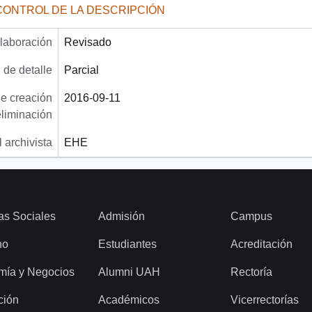
CONTROL DE LA DESCRIPCIÓN
laboración
Revisado
 de detalle
Parcial
e creación
2016-09-11
eliminación
 archivista
EHE
as Sociales
Admisión
Campus
ho
Estudiantes
Acreditación
mía y Negocios
Alumni UAH
Rectoría
ción
Académicos
Vicerrectorías