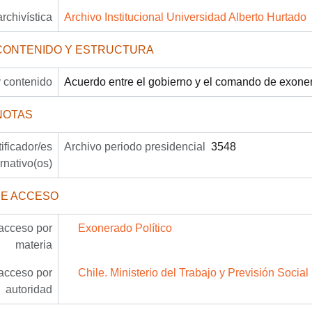
archivística
Archivo Institucional Universidad Alberto Hurtado
CONTENIDO Y ESTRUCTURA
 contenido
Acuerdo entre el gobierno y el comando de exoner
NOTAS
tificador/es
Archivo periodo presidencial
3548
ernativo(os)
DE ACCESO
acceso por
Exonerado Político
materia
acceso por
Chile. Ministerio del Trabajo y Previsión Social
autoridad