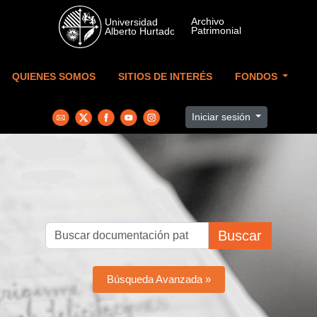
Skip to main content
QUIENES SOMOS
SITIOS DE INTERÉS
FONDOS
Iniciar sesión
Buscar
Búsqueda Avanzada »