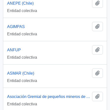
Añadi
ANEPE (Chile)
Entidad colectiva
Añadi
AGIMPAS
Entidad colectiva
Añadi
ANFUP
Entidad colectiva
Añadi
ASMAR (Chile)
Entidad colectiva
Añadi
Asociación Gremial de pequeños mineros de Arica y Parinacota
Entidad colectiva