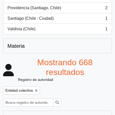
, 2 resultados
Providencia (Santiago, Chile)
2
, 2 resultados
Santiago (Chile : Ciudad)
1
, 1 resultados
Valdivia (Chile)
1
, 1 resultados
Materia
Mostrando 668
resultados
Registro de autoridad
Remove filter:
Entidad colectiva
Búsqueda