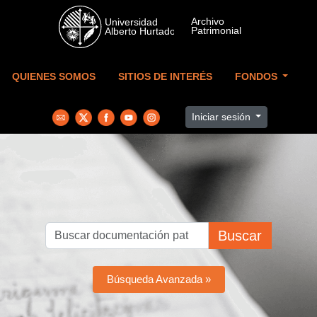
Skip to main content
QUIENES SOMOS
SITIOS DE INTERÉS
FONDOS
Iniciar sesión
Buscar
Búsqueda Avanzada »