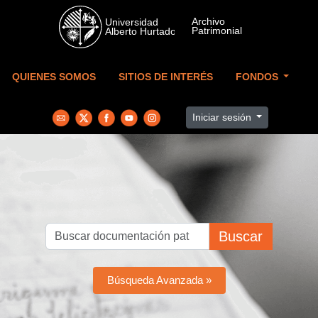
Skip to main content
QUIENES SOMOS
SITIOS DE INTERÉS
FONDOS
Iniciar sesión
Buscar
Búsqueda Avanzada »