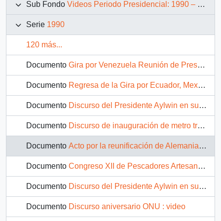
Sub Fondo
Videos Periodo Presidencial: 1990 – 1994
Serie
1990
120 más...
Documento
Gira por Venezuela Reunión de Presidentes del Grupo de Río : vídeo
Documento
Regresa de la Gira por Ecuador, Mexico, E.E.U.U. y Venezuela : vídeo
Documento
Discurso del Presidente Aylwin en su Regreso de la Gira por Ecuador, Mexico, E.E.U.U. y Venezuela : vídeo
Documento
Discurso de inauguración de metro tren San Eugenio a Estación Central : vídeo
Documento
Acto por la reunificación de Alemania : video
Documento
Congreso XII de Pescadores Artesanales : vídeo
Documento
Discurso del Presidente Aylwin en su Regreso de la Gira por Ecuador, Mexico, E.E.U.U. y Venezuela : vídeo
Documento
Discurso aniversario ONU : video