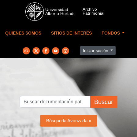
Skip to main content
QUIENES SOMOS
SITIOS DE INTERÉS
FONDOS
Iniciar sesión
Buscar
Búsqueda Avanzada »