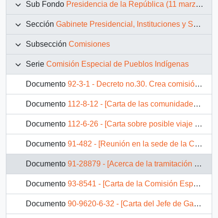
Sub Fondo
Presidencia de la República (11 marzo 1990 – 11 marzo 1994)
Sección
Gabinete Presidencial, Instituciones y Servicios
Subsección
Comisiones
Serie
Comisión Especial de Pueblos Indígenas
Documento
92-3-1 - Decreto no.30. Crea comisión especial de pueblos indígenas
Documento
112-8-12 - [Carta de las comunidades mapuches sobre la recuperación de las tierras usurpadas]
Documento
112-6-26 - [Carta sobre posible viaje del Presidente de la República a la I región]
Documento
91-482 - [Reunión en la sede de la Conferencia Episcopal de Chile con los Obispos de las áreas indígenas sobre el proyecto de nueva ley]
Documento
91-28879 - [Acerca de la tramitación de la nueva Ley Indígena]
Documento
93-8541 - [Carta de la Comisión Especial de Pueblos Indígenas]
Documento
90-9620-6-32 - [Carta del Jefe de Gabinete Presidencial al Director de la Comisión Nacional de Pueblos Indígenas]