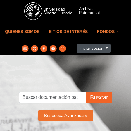
Skip to main content
QUIENES SOMOS
SITIOS DE INTERÉS
FONDOS
Iniciar sesión
Buscar
Búsqueda Avanzada »