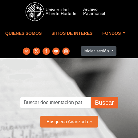
Skip to main content
QUIENES SOMOS
SITIOS DE INTERÉS
FONDOS
Iniciar sesión
Buscar
Búsqueda Avanzada »