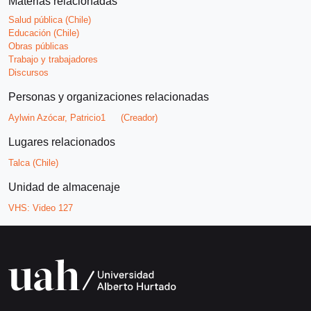
Materias relacionadas
Salud pública (Chile)
Educación (Chile)
Obras públicas
Trabajo y trabajadores
Discursos
Personas y organizaciones relacionadas
Aylwin Azócar, Patricio1
(Creador)
Lugares relacionados
Talca (Chile)
Unidad de almacenaje
VHS:
Video 127