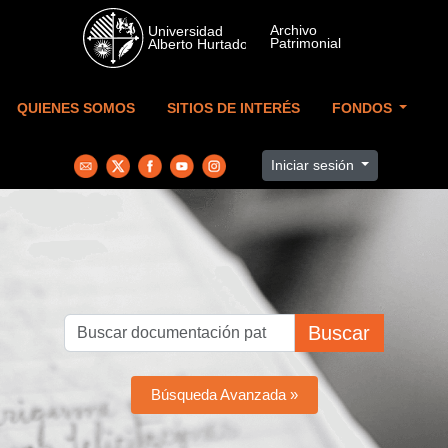
Skip to main content
QUIENES SOMOS
SITIOS DE INTERÉS
FONDOS
Iniciar sesión
Buscar
Búsqueda Avanzada »