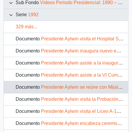
Sub Fondo
Videos Periodo Presidencial: 1990 – 1994
Serie
1992
329 más...
Documento
Presidente Aylwin visita el Hospital San Martín de de Quillota: video
Documento
Presidente Aylwin inaugura nuevo edificio del Liceo A-12 Santiago Escuti Orrego en Quillota: video
Documento
Presidente Aylwin asiste a la inauguración de la XXIII Reunión de Ministros de los países miembros de la Organización Latinoamericana de Energía "OLADE": video
Documento
Presidente Aylwin asiste a la VI Cumbre Presidencial del Grupo de Río Buenos Aires 1 y 2 de diciembre de 1992, es recibido junto a otros mandatarios por el Presidente Menem: video
Documento
Presidente Aylwin se reúne con Mijaíl Gorbachov en la Moneda: video
Documento
Presidente Aylwin visita la Probación San Miguel : video
Documento
Presidente Aylwin visita el Liceo A-101: video
Documento
Presidente Aylwin encabeza ceremonia de entrega de la Condecoración Presidente de la República a Generales del Ejército que fueron ascendidos: video