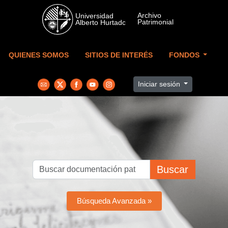
Skip to main content
QUIENES SOMOS
SITIOS DE INTERÉS
FONDOS
Iniciar sesión
Buscar
Búsqueda Avanzada »