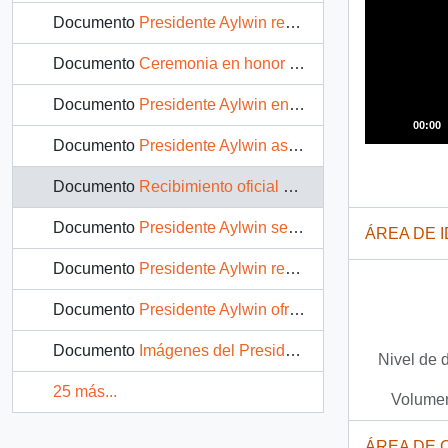
Documento
Presidente Aylwin recibe al Presidente de Hungria en la Moneda : video
Documento
Ceremonia en honor al Presidente de Hungría Árpád Göncz : video
Documento
Presidente Aylwin entrega títulos de dominio en Batuco : video
00:00
Documento
Presidente Aylwin asiste al saludo de finde de año del Cuerpo Diplomático : video
Documento
Recibimiento oficial al Presidente Aylwin en Puerto Montt : video
Documento
Presidente Aylwin se reúne con postulantes a la vivienda en la Región de los Lagos : video
ÁREA DE 
Documento
Presidente Aylwin recorre las calles de Chiloé : video
Documento
Presidente Aylwin ofrece discurso en Ancud : video
Documento
Imágenes del Presidente Aylwin en Ancud : video
Nivel de 
25 más...
Volumen
ÁREA DE 