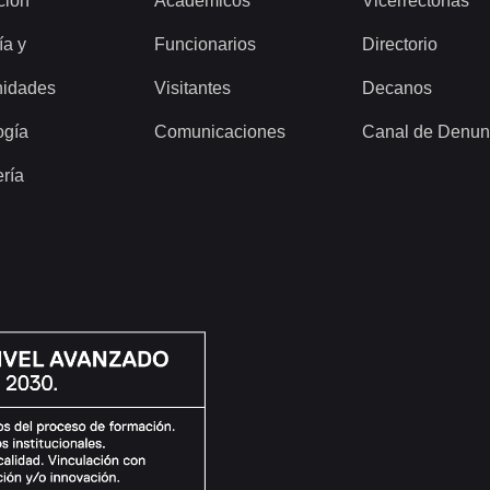
ción
Académicos
Vicerrectorías
ía y
Funcionarios
Directorio
idades
Visitantes
Decanos
ogía
Comunicaciones
Canal de Denun
ería