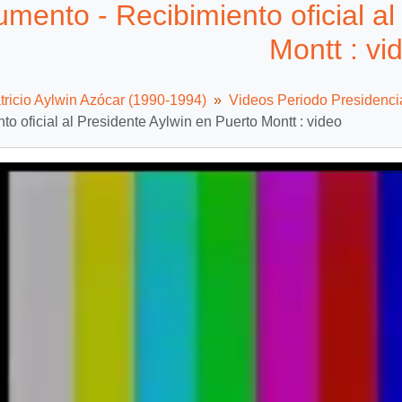
mento - Recibimiento oficial al
Montt : vi
tricio Aylwin Azócar (1990-1994)
Videos Periodo Presidenci
to oficial al Presidente Aylwin en Puerto Montt : video
Video
Player