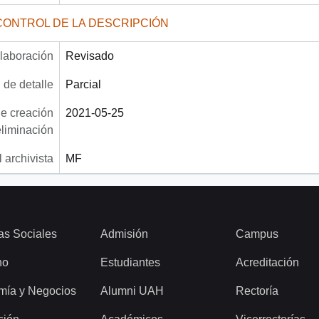
CONTROL DE LA DESCRIPCIÓN
laboración
Revisado
 de detalle
Parcial
e creación
2021-05-25
eliminación
 archivista
MF
as Sociales
Admisión
Campus
ho
Estudiantes
Acreditación
mía y Negocios
Alumni UAH
Rectoría