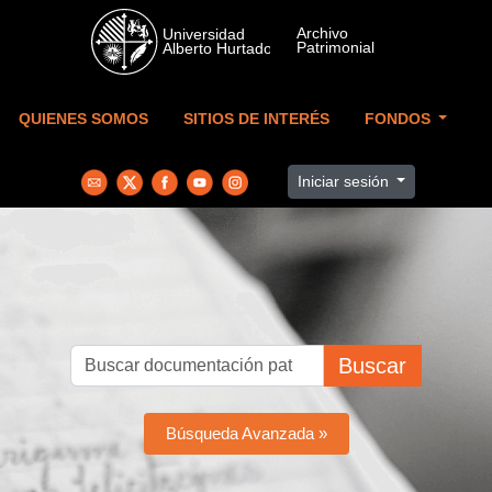
Skip to main content
QUIENES SOMOS
SITIOS DE INTERÉS
FONDOS
Iniciar sesión
Buscar
Búsqueda Avanzada »