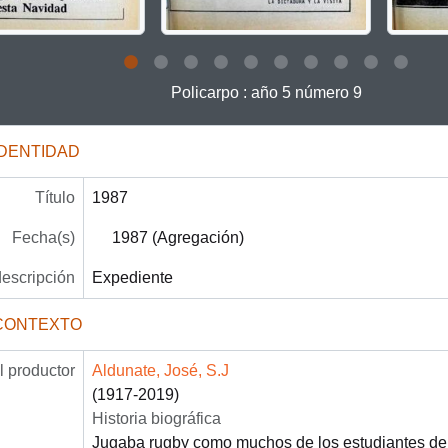
 this description title link will open the description view page for
Policarpo : año 5 número 9
IDENTIDAD
Título
1987
Fecha(s)
1987 (Agregación)
descripción
Expediente
CONTEXTO
 productor
Aldunate, José, S.J
(1917-2019)
Historia biográfica
Jugaba rugby como muchos de los estudiantes del