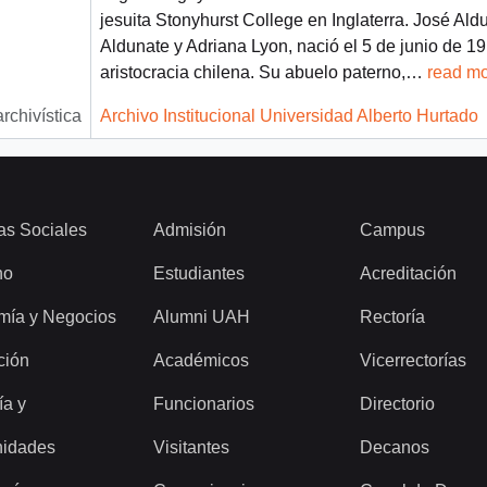
jesuita Stonyhurst College en Inglaterra. José Aldu
Aldunate y Adriana Lyon, nació el 5 de junio de 19
aristocracia chilena. Su abuelo paterno,
…
read m
archivística
Archivo Institucional Universidad Alberto Hurtado
as Sociales
Admisión
Campus
ho
Estudiantes
Acreditación
mía y Negocios
Alumni UAH
Rectoría
ción
Académicos
Vicerrectorías
ía y
Funcionarios
Directorio
idades
Visitantes
Decanos