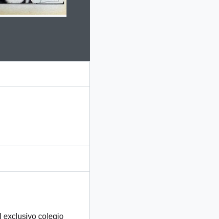
 this digital object. Advancing the carousel above will update this 
 exclusivo colegio