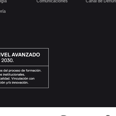
ogía
Comunicaciones
Canal de Denun
ería