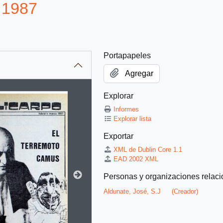
 1987
Portapapeles
Agregar
Explorar
itle displayed in the following carousel. Clicking any image in t
Informes
Explorar lista
Exportar
XML de Dublin Core 1.1
EAD 2002 XML
Personas y organizaciones relac
Aldunate, José, S.J
(Creador)