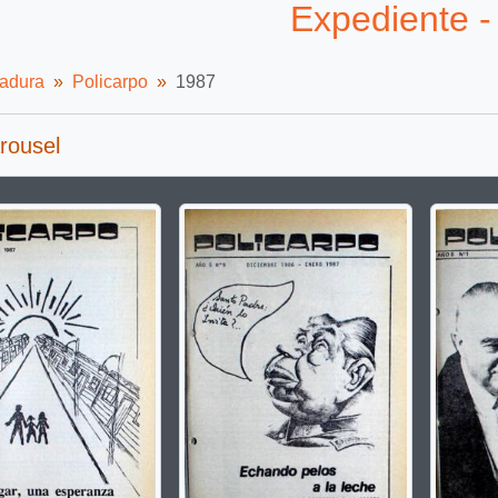
Expediente -
tadura
Policarpo
1987
rousel
g the current slide of this carousel will change the description t