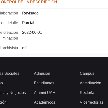
CONTROL DE LA DESCRIPCIÓN
laboración
Revisado
 de detalle
Parcial
e creación
2022-06-01
eliminación
 archivista
mf
as Sociales
Admisión
Campus
ho
Estudiantes
Acreditación
mía y Negocios
Alumni UAH
Rectoría
ción
Académicos
Vicerrectorías