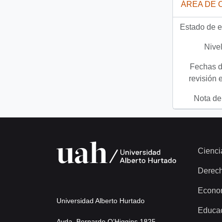
ÁREA DE 
Estado de e
Nivel
Fechas d
revisión 
Nota del
Cienci
Derec
Econo
Universidad Alberto Hurtado
Educa
Avda. Bernardo O’Higgins 1825