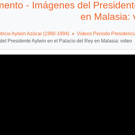
ento - Imágenes del Presidente
en Malasia: 
tricio Aylwin Azócar (1990-1994)
Videos Periodo Presidenci
el Presidente Aylwin en el Palacio del Rey en Malasia: video
Video
Player