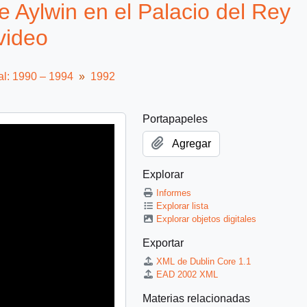
 Aylwin en el Palacio del Rey
video
al: 1990 – 1994
1992
Portapapeles
Agregar
Explorar
Informes
Explorar lista
Explorar objetos digitales
Exportar
XML de Dublin Core 1.1
EAD 2002 XML
Materias relacionadas