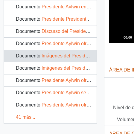
Documento
Presidente Aylwin en cena oficial con el Sultán Azlan Shah de Perak: video
Documento
Presidente Presidente Aylwin recibe honores en el Monumento Nacional a los Héroes de la Causa de la Paz e Independencia, en Kuala Lumpur: video
Documento
Discurso del Presidente Aylwin en gira oficial en Malasia: video
00:00
Documento
Presidente Aylwin ofrece discurso en Malasia: video
Documento
Imágenes del Presidente Aylwin en el Palacio del Rey en Malasia: video
Documento
Imágenes del Presidente Aylwin en gira por Malasia: video
ÁREA DE 
Documento
Presidente Aylwin ofrece conferencia de prensa a medios extranjeros y nacionales en Malasia: video
Documento
Presidente Aylwin se reúne con el Presidente de China Yang Shangkun : video
Documento
Presidente Aylwin ofrece conferencia de prensa en China : video
Nivel de 
41 más...
Volumen
ÁREA DE 