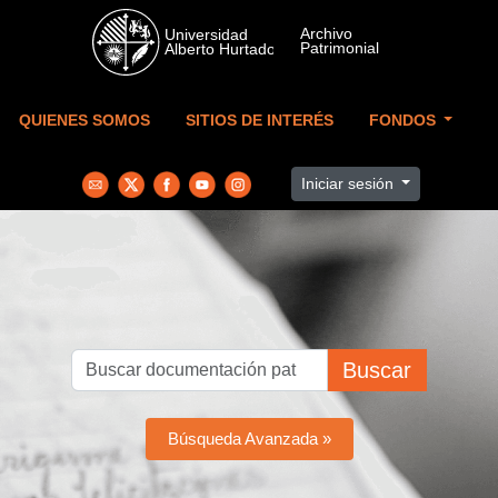
Skip to main content
QUIENES SOMOS
SITIOS DE INTERÉS
FONDOS
Iniciar sesión
Buscar
Búsqueda Avanzada »