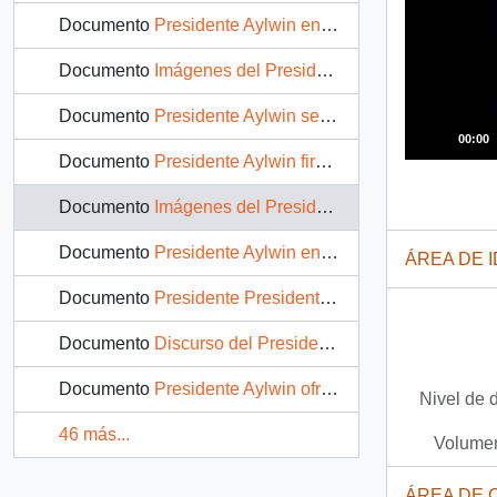
Documento
Presidente Aylwin en gira por Malasia: video
Documento
Imágenes del Presidente Aylwin en Gira por Malasia: video
Documento
Presidente Aylwin se reúne con el Primer Ministro de Malasia Mahathir Mohamad : video
00:00
Documento
Presidente Aylwin firma tratado comercial con Malasia: video
Documento
Imágenes del Presidente Aylwin en gira por Malasia: video
Documento
Presidente Aylwin en cena oficial con el Sultán Azlan Shah de Perak: video
ÁREA DE 
Documento
Presidente Presidente Aylwin recibe honores en el Monumento Nacional a los Héroes de la Causa de la Paz e Independencia, en Kuala Lumpur: video
Documento
Discurso del Presidente Aylwin en gira oficial en Malasia: video
Documento
Presidente Aylwin ofrece discurso en Malasia: video
Nivel de 
46 más...
Volumen
ÁREA DE 