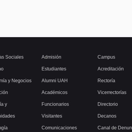
as Sociales
Admisión
Campus
ho
Estudiantes
Acreditación
mía y Negocios
Alumni UAH
Rectoría
ción
Académicos
Vicerrectorías
ía y
Funcionarios
Directorio
idades
Visitantes
Decanos
ogía
Comunicaciones
Canal de Denun