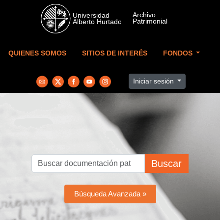
Skip to main content
QUIENES SOMOS
SITIOS DE INTERÉS
FONDOS
Iniciar sesión
Buscar
Búsqueda Avanzada »