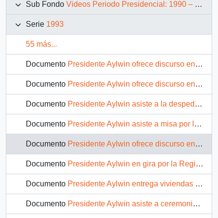
Sub Fondo
Videos Periodo Presidencial: 1990 – 1994
Serie
1993
55 más...
Documento
Presidente Aylwin ofrece discurso en acto académico en la Universidad de Valparaíso: video
Documento
Presidente Aylwin ofrece discurso en el Congreso: video
Documento
Presidente Aylwin asiste a la despedida del Buque Escuela Esmeralda: video
Documento
Presidente Aylwin asiste a misa por la muerte de don Juan de Borbón padre del Rey de España: video
Documento
Presidente Aylwin ofrece discurso en Valdivia: video
Documento
Presidente Aylwin en gira por la Región de Atacama: video
Documento
Presidente Aylwin entrega viviendas sociales en ceremonia en Paipote: video
Documento
Presidente Aylwin asiste a ceremonia en Copiapo: video