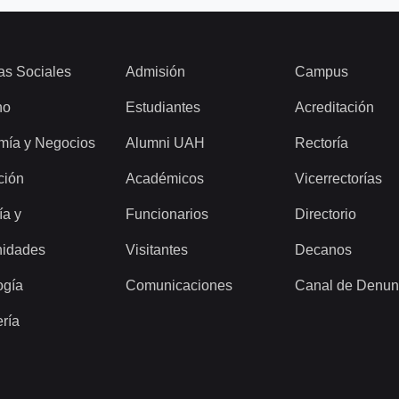
as Sociales
Admisión
Campus
ho
Estudiantes
Acreditación
mía y Negocios
Alumni UAH
Rectoría
ción
Académicos
Vicerrectorías
ía y
Funcionarios
Directorio
idades
Visitantes
Decanos
ogía
Comunicaciones
Canal de Denun
ería