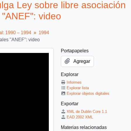
ga Ley sobre libre asociación
 "ANEF": video
al: 1990 – 1994
1994
cales "ANEF": video
Portapapeles
Agregar
Explorar
Informes
Explorar lista
Explorar objetos digitales
Exportar
XML de Dublin Core 1.1
EAD 2002 XML
Materias relacionadas