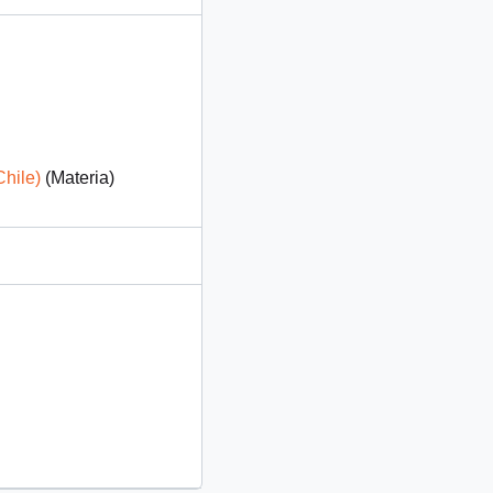
hile)
(Materia)