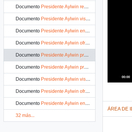
Documento
Presidente Aylwin recibe distinción en la ciudad de Talca: video
Documento
Presidente Aylwin visita la Gobernación Provincial de Linares: video
Documento
Presidente Aylwin entrega viviendas sociales en la ciudad de Linares: video
Documento
Presidente Aylwin ofrece discuso en Linares: video
Documento
Presidente Aylwin promulga Ley sobre libre asociación de empleados fiscales "ANEF": video
Documento
Presidente Aylwin promulga Ley del Medio Ambiente: video
00:00
Documento
Presidente Aylwin visita Edificio de los Servicios Públicos de Chillán: video
Documento
Presidente Aylwin ofrece discurso en Universidad de Concepción: video
Documento
Presidente Aylwin entrega viviendas sociales en Talcahuano: video
ÁREA DE 
32 más...