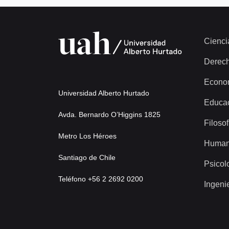
Cienci
Derec
Econo
Universidad Alberto Hurtado
Educa
Avda. Bernardo O’Higgins 1825
Filosof
Metro Los Héroes
Human
Santiago de Chile
Psicol
Teléfono +56 2 2692 0200
Ingeni