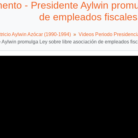
nto - Presidente Aylwin promul
de empleados fiscales
tricio Aylwin Azócar (1990-1994)
Videos Periodo Presidenci
 Aylwin promulga Ley sobre libre asociación de empleados fis
Video
Player