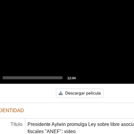
12:04
Descargar película
IDENTIDAD
Título
Presidente Aylwin promulga Ley sobre libre asoc
fiscales "ANEF": video