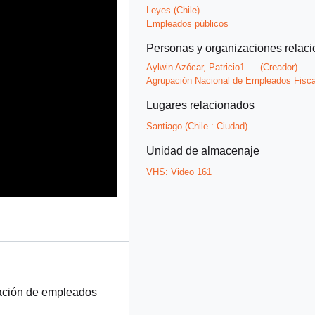
Leyes (Chile)
Empleados públicos
Personas y organizaciones relac
Aylwin Azócar, Patricio1
(Creador)
Agrupación Nacional de Empleados Fiscal
Lugares relacionados
Santiago (Chile : Ciudad)
Unidad de almacenaje
VHS:
Video 161
iación de empleados