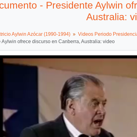
cumento - Presidente Aylwin of
Australia: v
tricio Aylwin Azócar (1990-1994)
Videos Periodo Presidenci
 Aylwin ofrece discurso en Canberra, Australia: video
Video
Player