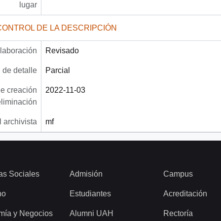
lugar
CONTROL DE LA DESCRIPCIÓN
laboración
Revisado
 de detalle
Parcial
e creación
2022-11-03
eliminación
 archivista
mf
as Sociales
Admisión
Campus
ho
Estudiantes
Acreditación
mía y Negocios
Alumni UAH
Rectoría