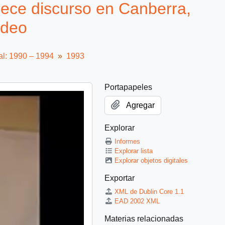
rece discurso en Canberra,
ideo
al: 1990 – 1994
1993
Portapapeles
Agregar
Explorar
Informes
Explorar lista
Explorar objetos digitales
Exportar
XML de Dublin Core 1.1
EAD 2002 XML
Materias relacionadas