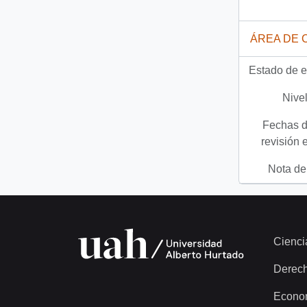
ÁREA DE 
Estado de e
Nivel
Fechas d
revisión 
Nota del
Cienci
Derec
Econo