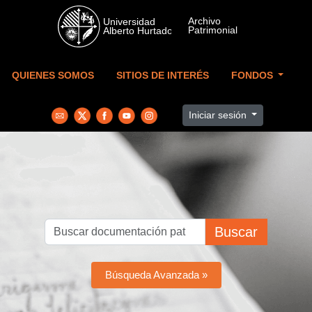
Skip to main content
QUIENES SOMOS
SITIOS DE INTERÉS
FONDOS
Iniciar sesión
Buscar
Búsqueda Avanzada »