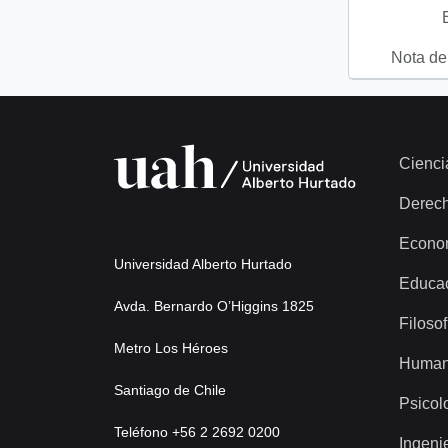
Nota del
Cienci
Derec
Econo
Universidad Alberto Hurtado
Educa
Avda. Bernardo O’Higgins 1825
Filosof
Metro Los Héroes
Human
Santiago de Chile
Psicol
Teléfono +56 2 2692 0200
Ingeni