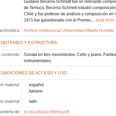
Gustavo Becerra-Schmidt fue un relevante composit
de Temuco, Becerra-Schmidt estudió composición 
Chile y fue profesor de análisis y composición en 
1971 fue galardonado con el Premio
…
read more
archivística
Archivo Institucional Universidad Alberto Hurtado
CONTENIDO Y ESTRUCTURA
 contenido
Sonata en tres movimientos. Cello y piano. Partitu
instrumentales.
CONDICIONES DE ACCESO Y USO
el material
español
italiano
el material
latín
rumento de
m-sica-docta-chilena.pdf