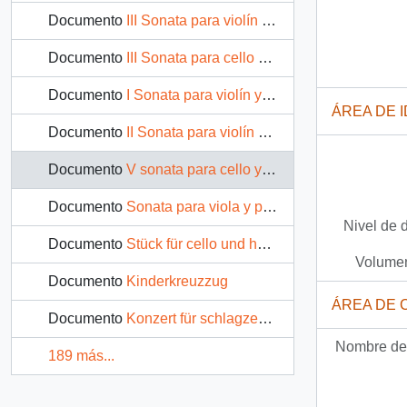
Documento
III Sonata para violín y piano
Documento
III Sonata para cello y piano
Documento
I Sonata para violín y piano
ÁREA DE 
Documento
II Sonata para violín y piano
Documento
V sonata para cello y piano
Documento
Sonata para viola y piano
Nivel de 
Documento
Stück für cello und harfe
Volumen
Documento
Kinderkreuzzug
ÁREA DE 
Documento
Konzert für schlagzeug und orchester
Nombre del
189 más...