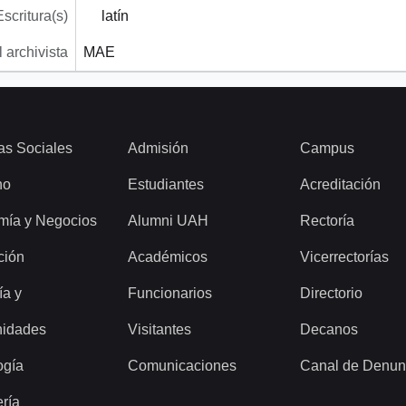
Escritura(s)
latín
 archivista
MAE
as Sociales
Admisión
Campus
ho
Estudiantes
Acreditación
mía y Negocios
Alumni UAH
Rectoría
ción
Académicos
Vicerrectorías
ía y
Funcionarios
Directorio
idades
Visitantes
Decanos
ogía
Comunicaciones
Canal de Denun
ería