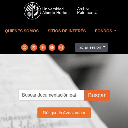
Skip to main content
QUIENES SOMOS
SITIOS DE INTERÉS
FONDOS
Iniciar sesión
Buscar
Búsqueda Avanzada »