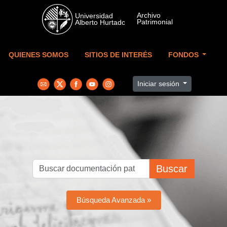
Skip to main content
QUIENES SOMOS
SITIOS DE INTERÉS
FONDOS
Iniciar sesión
Buscar
Búsqueda Avanzada »