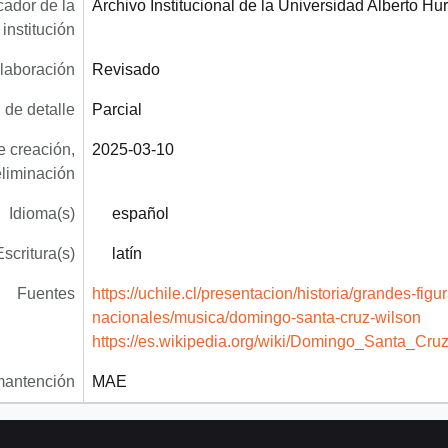
icador de la
Archivo Institucional de la Universidad Alberto Hu
institución
laboración
Revisado
 de detalle
Parcial
 creación,
2025-03-10
eliminación
Idioma(s)
español
Escritura(s)
latín
Fuentes
https://uchile.cl/presentacion/historia/grandes-figu
nacionales/musica/domingo-santa-cruz-wilson
https://es.wikipedia.org/wiki/Domingo_Santa_Cru
mantención
MAE