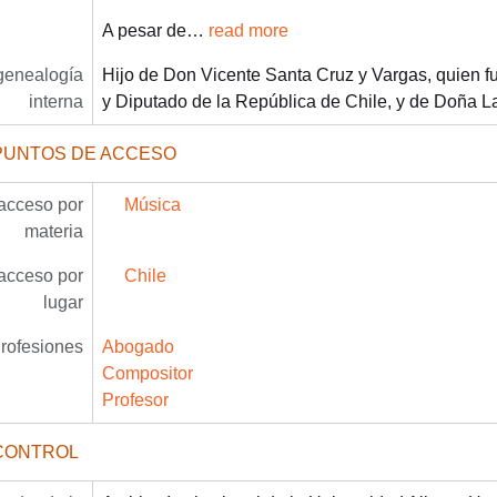
A pesar de
…
read more
/genealogía
Hijo de Don Vicente Santa Cruz y Vargas, quien fue
interna
y Diputado de la República de Chile, y de Doña L
PUNTOS DE ACCESO
acceso por
Música
materia
acceso por
Chile
lugar
rofesiones
Abogado
Compositor
Profesor
CONTROL