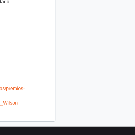
rtado
ras/premios-
z_Wilson