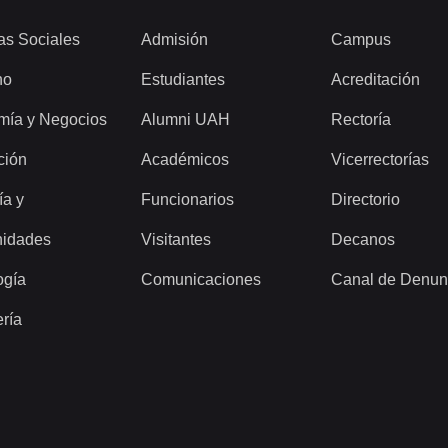
as Sociales
Admisión
Campus
ho
Estudiantes
Acreditación
mía y Negocios
Alumni UAH
Rectoría
ción
Académicos
Vicerrectorías
ía y
Funcionarios
Directorio
idades
Visitantes
Decanos
ogía
Comunicaciones
Canal de Denun
ería