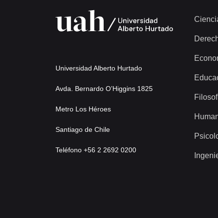
Cienci
Derec
Econo
Universidad Alberto Hurtado
Educa
Avda. Bernardo O’Higgins 1825
Filosof
Metro Los Héroes
Human
Santiago de Chile
Psicol
Teléfono +56 2 2692 0200
Ingeni