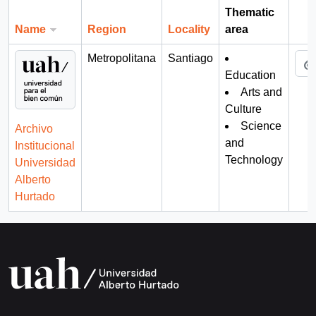
Thematic
Name
Region
Locality
area
Cli
Metropolitana
Santiago
Education
Arts and
Culture
Science
Archivo
and
Institucional
Technology
Universidad
Alberto
Hurtado