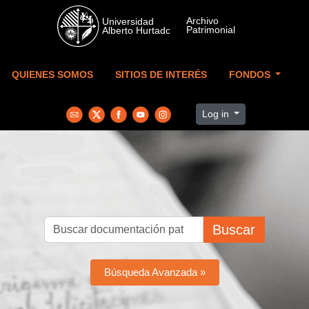
Skip to main content
QUIENES SOMOS
SITIOS DE INTERÉS
FONDOS
Log in
Buscar
Búsqueda Avanzada »