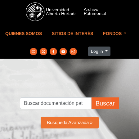
Skip to main content
QUIENES SOMOS
SITIOS DE INTERÉS
FONDOS
Log in
Buscar
Búsqueda Avanzada »