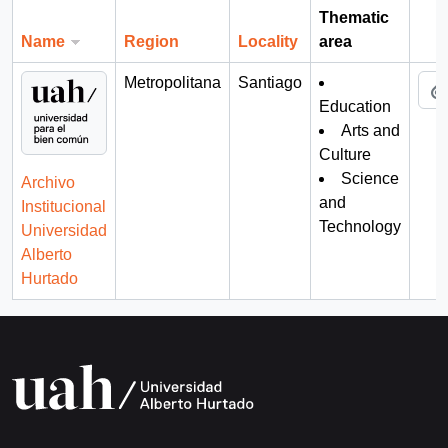
Thematic
Name
Region
Locality
area
Cli
Metropolitana
Santiago
Education
Arts and
Culture
Science
Archivo
and
Institucional
Technology
Universidad
Alberto
Hurtado