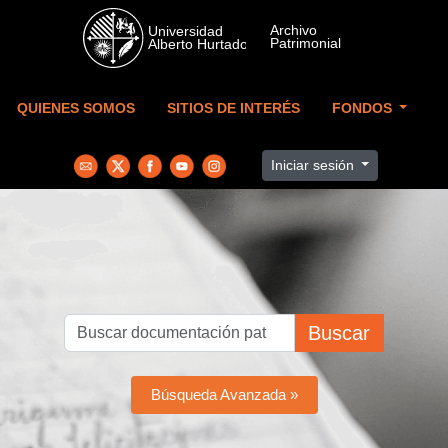
Skip to main content
QUIENES SOMOS
SITIOS DE INTERÉS
FONDOS
Iniciar sesión
Buscar
Búsqueda Avanzada »