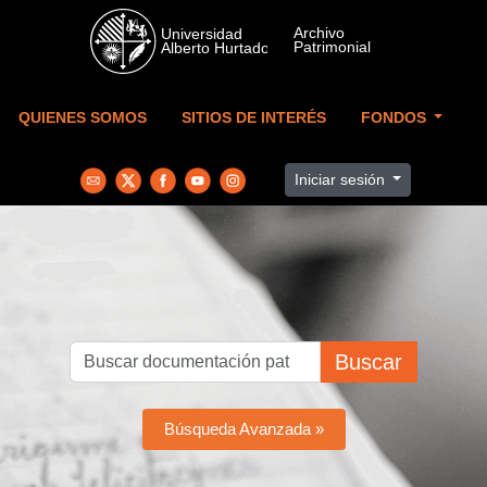
Skip to main content
QUIENES SOMOS
SITIOS DE INTERÉS
FONDOS
Iniciar sesión
Buscar
Búsqueda Avanzada »