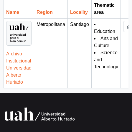
Thematic
Name
Region
Locality
area
Cli
Metropolitana
Santiago
Education
Arts and
Culture
Science
Archivo
and
Institucional
Technology
Universidad
Alberto
Hurtado