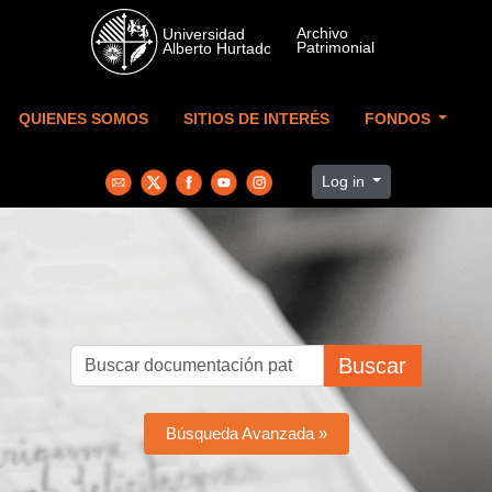
Skip to main content
QUIENES SOMOS
SITIOS DE INTERÉS
FONDOS
Log in
Buscar
Búsqueda Avanzada »