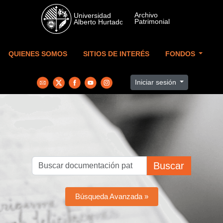
Skip to main content
QUIENES SOMOS
SITIOS DE INTERÉS
FONDOS
Iniciar sesión
Buscar
Búsqueda Avanzada »