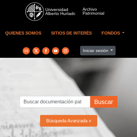
Skip to main content
QUIENES SOMOS
SITIOS DE INTERÉS
FONDOS
Iniciar sesión
Buscar
Búsqueda Avanzada »