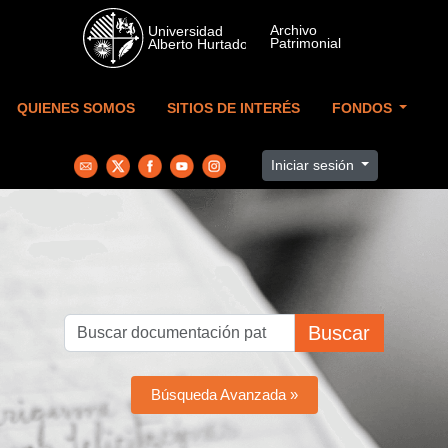
Skip to main content
QUIENES SOMOS
SITIOS DE INTERÉS
FONDOS
Iniciar sesión
Buscar
Búsqueda Avanzada »