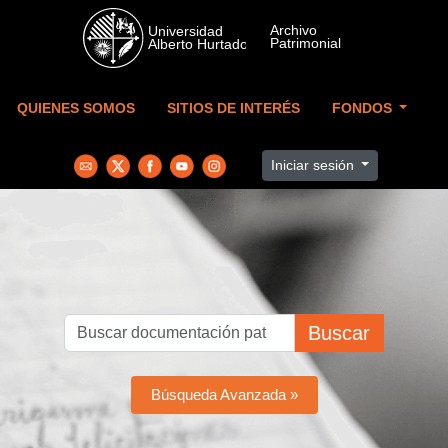
Skip to main content
QUIENES SOMOS
SITIOS DE INTERÉS
FONDOS
Iniciar sesión
Buscar
Búsqueda Avanzada »