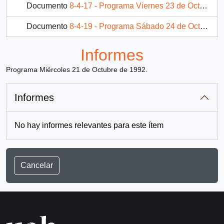
Documento
8-4-17 - Programa Viernes 23 de Octubre de 1992.
Documento
8-4-19 - Programa Sábado 24 de Octubre de 1992.
Documento
8-5-1 - Programa 25 de Octubre de 1992.
Informes
1643 más...
Programa Miércoles 21 de Octubre de 1992.
Informes
No hay informes relevantes para este ítem
Cancelar