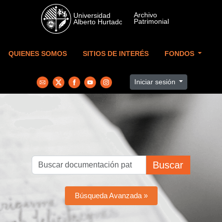
Skip to main content
QUIENES SOMOS
SITIOS DE INTERÉS
FONDOS
Iniciar sesión
Buscar
Búsqueda Avanzada »