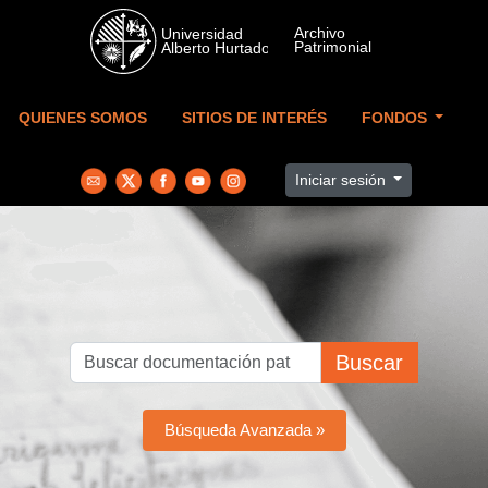
Skip to main content
QUIENES SOMOS
SITIOS DE INTERÉS
FONDOS
Iniciar sesión
Buscar
Búsqueda Avanzada »