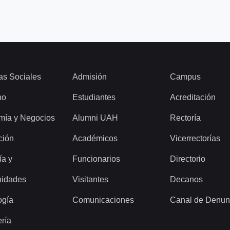
as Sociales
Admisión
Campus
ho
Estudiantes
Acreditación
mía y Negocios
Alumni UAH
Rectoría
ción
Académicos
Vicerrectorías
ía y
Funcionarios
Directorio
idades
Visitantes
Decanos
ogía
Comunicaciones
Canal de Denun
ería