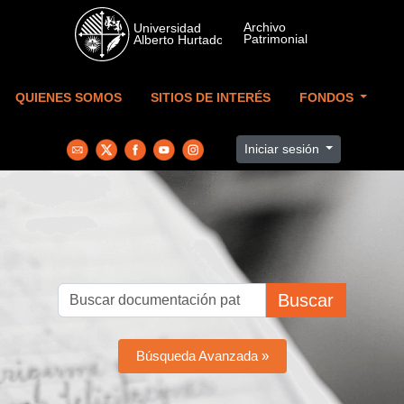
Skip to main content
QUIENES SOMOS
SITIOS DE INTERÉS
FONDOS
Iniciar sesión
Buscar
Búsqueda Avanzada »