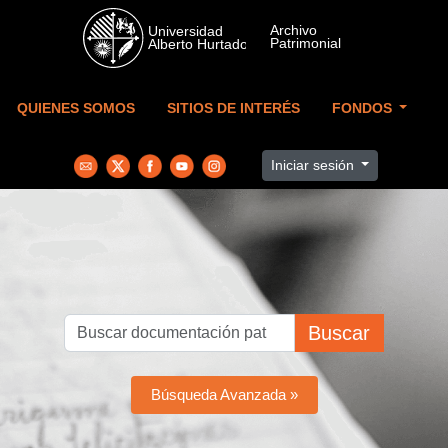
Skip to main content
QUIENES SOMOS
SITIOS DE INTERÉS
FONDOS
Iniciar sesión
Buscar
Búsqueda Avanzada »