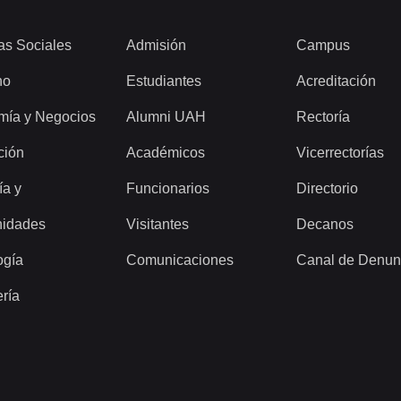
as Sociales
Admisión
Campus
ho
Estudiantes
Acreditación
mía y Negocios
Alumni UAH
Rectoría
ción
Académicos
Vicerrectorías
ía y
Funcionarios
Directorio
idades
Visitantes
Decanos
ogía
Comunicaciones
Canal de Denun
ería