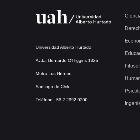
56 más...
Cienci
Derec
Econo
Universidad Alberto Hurtado
Educa
Avda. Bernardo O’Higgins 1825
Filosof
Metro Los Héroes
Human
Santiago de Chile
Psicol
Teléfono +56 2 2692 0200
Ingeni