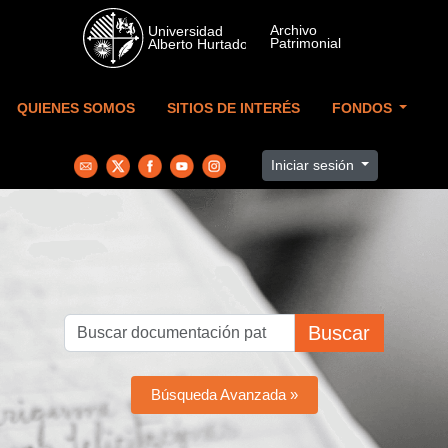
Skip to main content
QUIENES SOMOS
SITIOS DE INTERÉS
FONDOS
Iniciar sesión
Buscar
Búsqueda Avanzada »