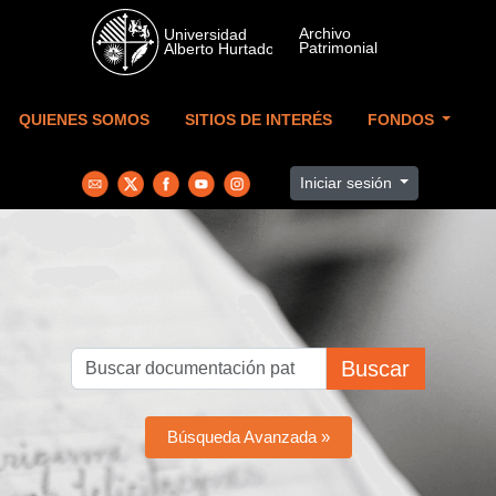
Skip to main content
QUIENES SOMOS
SITIOS DE INTERÉS
FONDOS
Iniciar sesión
Buscar
Búsqueda Avanzada »