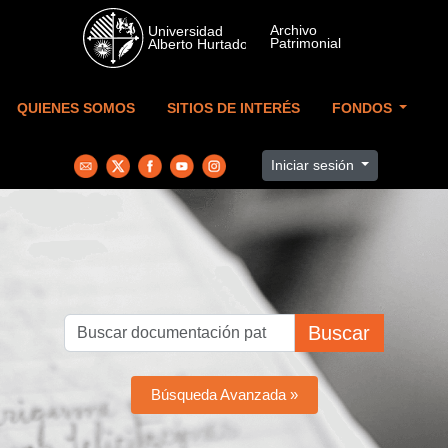
Skip to main content
QUIENES SOMOS
SITIOS DE INTERÉS
FONDOS
Iniciar sesión
Buscar
Búsqueda Avanzada »