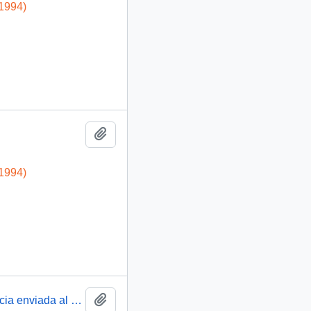
-1994)
Añadir al portapapeles
-1994)
Añadir al portapapeles
[Carta de respuesta por remisión de correspondencia enviada al Presidente, redirigiéndola a la Intendencia VIII Región del Bio-Bio ]