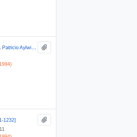
Añadir al portapapeles
Discurso de S.E. El Presidente de la Republica, D. Patricio Aylwin Azocar, en acto de agradecimiento de ex mineros beneficiados por la Ley de Subsidio al Carbón
-1994)
Añadir al portapapeles
91-1232]
11
-1994)