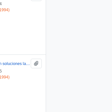
4
-1994)
Añadir al portapapeles
[Carta de trabajadores ENACAR S.A. en que piden soluciones laborales y previsional en el marco de la gira nacional del Pdte. Aylwin en Lota]
5
-1994)