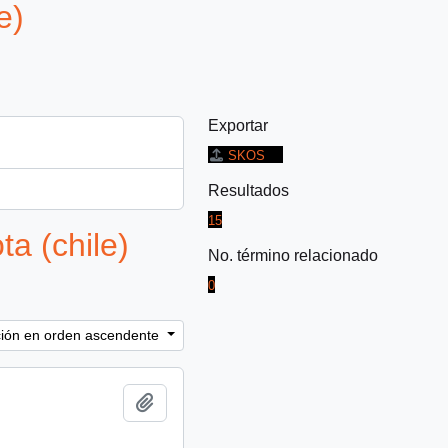
e)
Exportar
SKOS
Resultados
15
a (chile)
No. término relacionado
0
ación en orden ascendente
Añadir al portapapeles