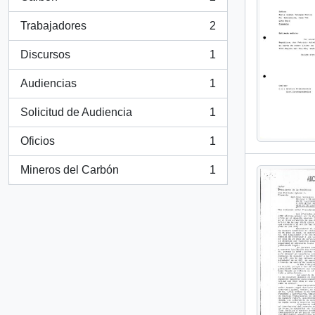
, 2 resultados
Trabajadores
2
, 2 resultados
Discursos
1
, 1 resultados
Audiencias
1
, 1 resultados
Solicitud de Audiencia
1
, 1 resultados
Oficios
1
, 1 resultados
Mineros del Carbón
1
, 1 resultados