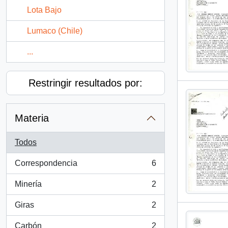
Lota Bajo
Lumaco (Chile)
...
Restringir resultados por:
Materia
Todos
Correspondencia
6
, 6 resultados
Minería
2
, 2 resultados
Giras
2
, 2 resultados
Carbón
2