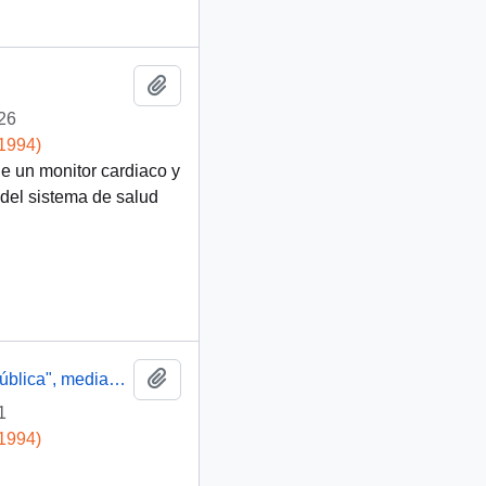
Añadir al portapapeles
26
-1994)
de un monitor cardiaco y
 del sistema de salud
Añadir al portapapeles
Carta remitida al Plan Beca "Presidente de la República", mediante Oí. GAB. PRES. (Q) 91/665. Saluda atentamente a Ud. r Carlas Bascuñán
1
-1994)