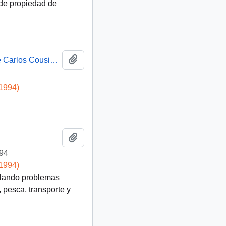
 de propiedad de
Añadir al portapapeles
Presidente Aylwin en gira VIII Región. Visita Pique Carlos Cousiño en Lota: video
-1994)
Añadir al portapapeles
94
-1994)
llando problemas
 pesca, transporte y