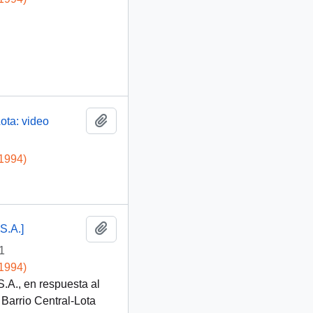
Añadir al portapapeles
ota: video
-1994)
Añadir al portapapeles
S.A.]
1
-1994)
.A., en respuesta al
Barrio Central-Lota