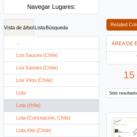
Navegar Lugares:
Related Col
Vista de árbol
Lista
Búsqueda
...
ÁREA DE 
Los Sauces (Chile)
Los Sauses (Chile)
15 
Los Vilos (Chile)
Lota
Remove filter:
Sólo resultad
Lota (chile)
Lota (Concepción, Chile)
Lota Alto (Chile)