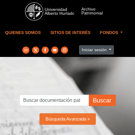
Skip to main content
QUIENES SOMOS
SITIOS DE INTERÉS
FONDOS
Iniciar sesión
Buscar
Búsqueda Avanzada »